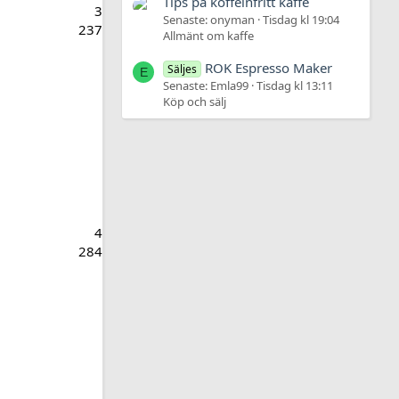
Tips på koffeinfritt kaffe
3
Senaste: onyman
Tisdag kl 19:04
237
Allmänt om kaffe
ROK Espresso Maker
Säljes
E
Senaste: Emla99
Tisdag kl 13:11
Köp och sälj
4
284