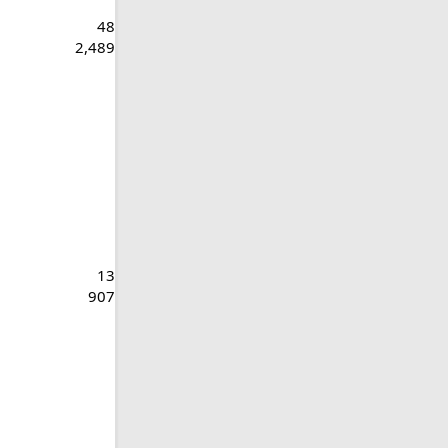
48
2,489
13
907