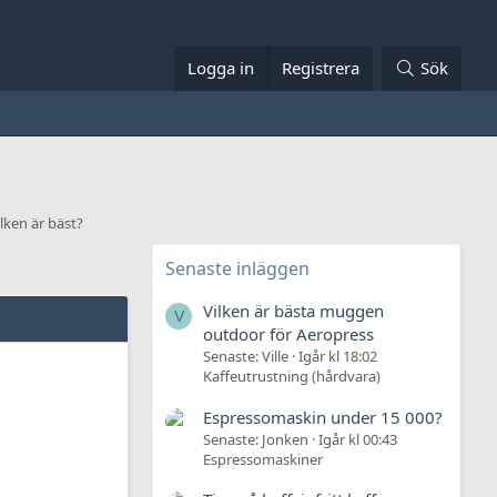
Logga in
Registrera
Sök
lken är bäst?
Senaste inläggen
Vilken är bästa muggen
V
Filtrera
outdoor för Aeropress
Senaste: Ville
Igår kl 18:02
Kaffeutrustning (hårdvara)
Espressomaskin under 15 000?
Senaste: Jonken
Igår kl 00:43
Espressomaskiner