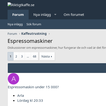
Forum
Nya inlägg
Om forumet
Nya inlägg
Sök forum
Forum
Kaffeutrustning
Espressomaskiner
Diskussioner om espressomaskiner, hur fungerar de och vad är det för 
1
2
3
...
68
Nästa
A
Espressomaskin under 15 000?
Arla
Lördag kl 20:33