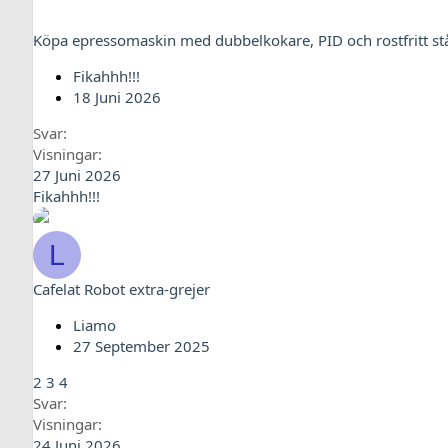
Köpa epressomaskin med dubbelkokare, PID och rostfritt stål
Fikahhh!!!
18 Juni 2026
Svar
Visningar
27 Juni 2026
Fikahhh!!!
L
Cafelat Robot extra-grejer
Liamo
27 September 2025
2
3
4
Svar
Visningar
24 Juni 2026