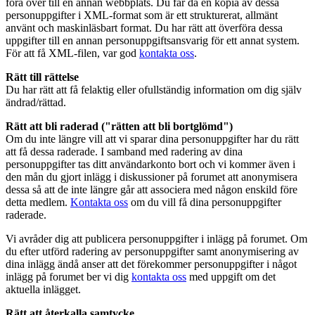
föra över till en annan webbplats. Du får då en kopia av dessa
personuppgifter i XML-format som är ett strukturerat, allmänt
använt och maskinläsbart format. Du har rätt att överföra dessa
uppgifter till en annan personuppgiftsansvarig för ett annat system.
För att få XML-filen, var god
kontakta oss
.
Rätt till rättelse
Du har rätt att få felaktig eller ofullständig information om dig själv
ändrad/rättad.
Rätt att bli raderad ("rätten att bli bortglömd")
Om du inte längre vill att vi sparar dina personuppgifter har du rätt
att få dessa raderade. I samband med radering av dina
personuppgifter tas ditt användarkonto bort och vi kommer även i
den mån du gjort inlägg i diskussioner på forumet att anonymisera
dessa så att de inte längre går att associera med någon enskild före
detta medlem.
Kontakta oss
om du vill få dina personuppgifter
raderade.
Vi avråder dig att publicera personuppgifter i inlägg på forumet. Om
du efter utförd radering av personuppgifter samt anonymisering av
dina inlägg ändå anser att det förekommer personuppgifter i något
inlägg på forumet ber vi dig
kontakta oss
med uppgift om det
aktuella inlägget.
Rätt att återkalla samtycke