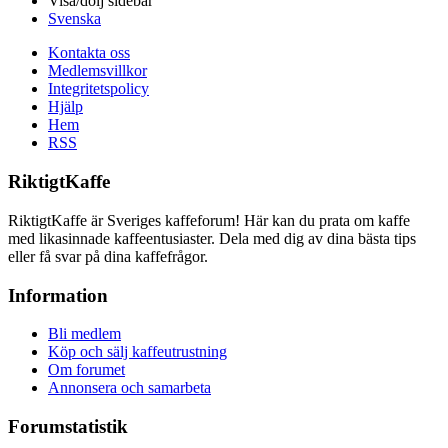
Visa/dölj sidebar
Svenska
Kontakta oss
Medlemsvillkor
Integritetspolicy
Hjälp
Hem
RSS
RiktigtKaffe
RiktigtKaffe är Sveriges kaffeforum! Här kan du prata om kaffe
med likasinnade kaffeentusiaster. Dela med dig av dina bästa tips
eller få svar på dina kaffefrågor.
Information
Bli medlem
Köp och sälj kaffeutrustning
Om forumet
Annonsera och samarbeta
Forumstatistik