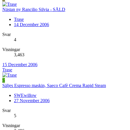
Nästan ny Rancilio Silvia - SÅLD
Trase
14 December 2006
Svar
4
Visningar
3,463
15 December 2006
Trase
S
Säljes Espresso maskin, Saeco Cafè Crema Rapid Steam
SWEwillow
27 November 2006
Svar
5
Visningar