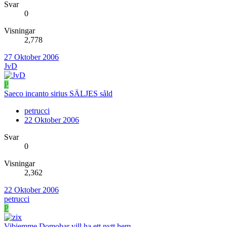
Svar
0
Visningar
2,778
27 Oktober 2006
JvD
P
Saeco incanto sirius SÄLJES såld
petrucci
22 Oktober 2006
Svar
0
Visningar
2,362
22 Oktober 2006
petrucci
P
Vibiemme Domobar vill ha ett nytt hem.