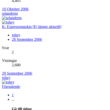
4,403
10 Oktober 2006
selanderm
K: Espressomaskin [Ej längre aktuellt]
johey
28 September 2006
Svar
2
Visningar
2,680
29 September 2006
johey
Föregående
1
...
Gå till sidan