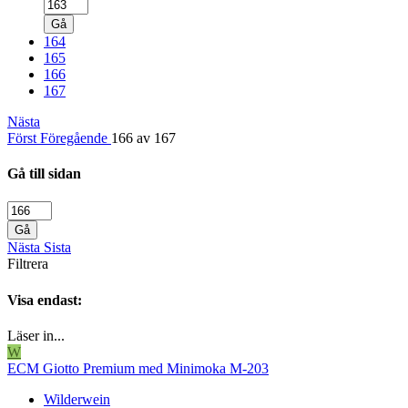
Gå
164
165
166
167
Nästa
Först
Föregående
166 av 167
Gå till sidan
Gå
Nästa
Sista
Filtrera
Visa endast:
Läser in...
W
ECM Giotto Premium med Minimoka M-203
Wilderwein