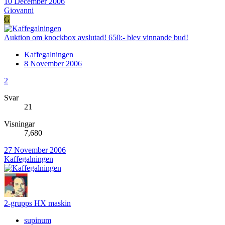
10 December 2006
Giovanni
G
Auktion om knockbox avslutad! 650:- blev vinnande bud!
Kaffegalningen
8 November 2006
2
Svar
21
Visningar
7,680
27 November 2006
Kaffegalningen
2-grupps HX maskin
supinum