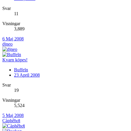
Svar
11
Visningar
3,889
6 Maj 2008
djneo
Kvarn köpes!
Buffeln
23 April 2008
Svar
19
Visningar
5,524
5 Maj 2008
Càphêhơi