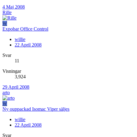
4 Maj 2008
Rille
W
Expobar Office Control
willie
22 April 2008
Svar
11
Visningar
3,924
29 April 2008
arto
W
Ny ouppackad Isomac Viper säljes
willie
22 April 2008
Svar