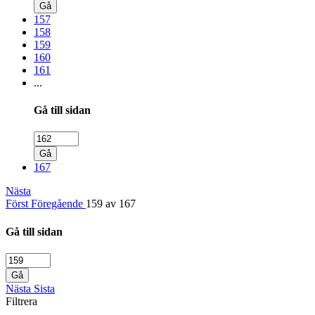
Gå
157
158
159
160
161
...
Gå till sidan
Gå
167
Nästa
Först
Föregående
159 av 167
Gå till sidan
Gå
Nästa
Sista
Filtrera