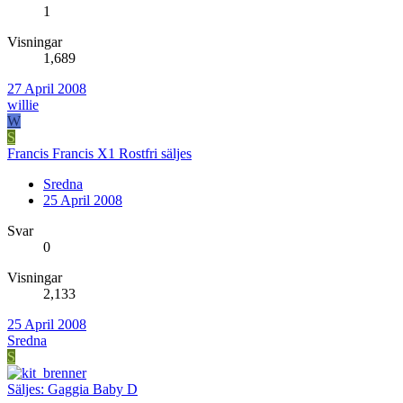
1
Visningar
1,689
27 April 2008
willie
W
S
Francis Francis X1 Rostfri säljes
Sredna
25 April 2008
Svar
0
Visningar
2,133
25 April 2008
Sredna
S
Säljes: Gaggia Baby D