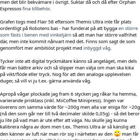
men det blir bekvämare i övrigt. Suktar då och då efter Orphan
Espressos
fina tillbehör
.
Grafen togs med Flair 58 eftersom Themis Ultra inte får plats
ordentligt på Robotens bas - har funderat på att bygga
en större
som fästs i benen med vinkeljärn
så att man har större valfrihet
där, men inte kommit nånvart med det. Finns som sagt de som
genomfört mer ambitiöst projekt med
inbyggd våg
.
Tycker inte att digital tryckmätare känns så angeläget, men dels
får man bättre arkiv och så slipper man välja om man ska kika
på vikt/flöde eller tryck. Nog för att den analoga upplevelsen
duger, så vill vi ju t.ex. gärna använda våg.
Apropå vågar plockade jag fram 6 stycken jag råkar ha hemma,
varierande prisklass (inkl. MiiCoffee Minipress). Ingen var
överens om samma värde för ~200g men alla var eniga för ~20g
(nå den som går ner till två decimaler skilde 0,05g) - så det beror
ju lite på vad man är ute efter att väga. Nu skulle jag kunna
kalibrera några av dom men t.ex. Themis Ultra är så känslig att
den känner av luft när man rör sig i närheten av den
man får