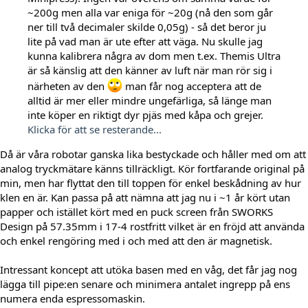
~200g men alla var eniga för ~20g (nå den som går
ner till två decimaler skilde 0,05g) - så det beror ju
lite på vad man är ute efter att väga. Nu skulle jag
kunna kalibrera några av dom men t.ex. Themis Ultra
är så känslig att den känner av luft när man rör sig i
närheten av den
man får nog acceptera att de
alltid är mer eller mindre ungefärliga, så länge man
inte köper en riktigt dyr pjäs med kåpa och grejer.
Klicka för att se resterande...
Då är våra robotar ganska lika bestyckade och håller med om att
analog tryckmätare känns tillräckligt. Kör fortfarande original på
min, men har flyttat den till toppen för enkel beskådning av hur
klen en är. Kan passa på att nämna att jag nu i ~1 år kört utan
papper och istället kört med en puck screen från SWORKS
Design på 57.35mm i 17-4 rostfritt vilket är en fröjd att använda
och enkel rengöring med i och med att den är magnetisk.
Intressant koncept att utöka basen med en våg, det får jag nog
lägga till pipe:en senare och minimera antalet ingrepp på ens
numera enda espressomaskin.