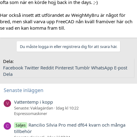
ofta som när en körde hojj back in the days. ;-)
Har också insett att utförandet av WeighMyBru är något för
bred, men skall varva upp FreeCAD nån kväll framöver här och
se vad en kan komma fram till.
Du måste logga in eller registrera dig för att svara här.
Dela:
Facebook
Twitter
Reddit
Pinterest
Tumblr
WhatsApp
E-post
Dela
Senaste inläggen
Vattentemp i kopp
V
Senaste: Vaklagärdan
Idag kl 10:22
Espressomaskiner
Rancilio Silvia Pro med df64 kvarn och många
Säljes
C
tillbehör