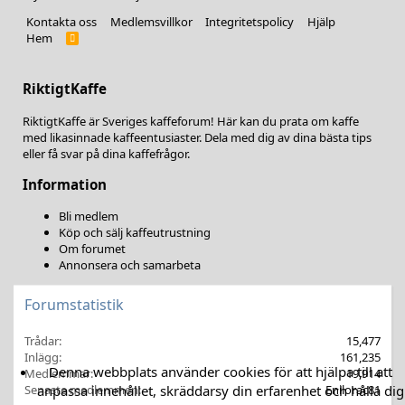
Kontakta oss
Medlemsvillkor
Integritetspolicy
Hjälp
Hem
R
S
S
RiktigtKaffe
RiktigtKaffe är Sveriges kaffeforum! Här kan du prata om kaffe
med likasinnade kaffeentusiaster. Dela med dig av dina bästa tips
eller få svar på dina kaffefrågor.
Information
Bli medlem
Köp och sälj kaffeutrustning
Om forumet
Annonsera och samarbeta
Forumstatistik
Trådar
15,477
Inlägg
161,235
Denna webbplats använder cookies för att hjälpa till att
Medlemmar
19,914
anpassa innehållet, skräddarsy din erfarenhet och hålla dig
Senaste medlemmen
Enilorac81