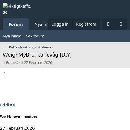
Logga in
Registrera
Forum
Nya inlägg
Om forumet
Nya inlägg
Sök forum
Kaffeutrustning (hårdvara)
WeighMyBru, kaffevåg [DIY]
T
S
EddieX
27 Februari 2026
r
t
å
a
d
r
s
t
t
d
a
a
r
t
t
u
EddieX
a
m
r
Well-known member
e
27 Februari 2026