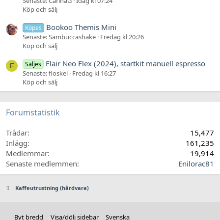
Senaste: CarinaG
Idag kl 07:24
Köp och sälj
Bookoo Themis Mini
Köpes
Senaste: Sambuccashake
Fredag kl 20:26
Köp och sälj
Flair Neo Flex (2024), startkit manuell espresso
Säljes
F
Senaste: floskel
Fredag kl 16:27
Köp och sälj
Forumstatistik
Trådar
15,477
Inlägg
161,235
Medlemmar
19,914
Senaste medlemmen
Enilorac81
Kaffeutrustning (hårdvara)
Byt bredd
Visa/dölj sidebar
Svenska