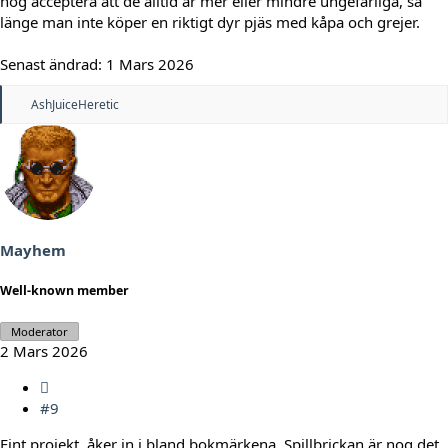
nog acceptera att de alltid är mer eller mindre ungefärliga, så
länge man inte köper en riktigt dyr pjäs med kåpa och grejer.
Senast ändrad:
1 Mars 2026
R
AshJuiceHeretic
e
a
c
t
i
o
n
s
:
Mayhem
Well-known member
Moderator
2 Mars 2026
#9
Fint projekt, åker in i bland bokmärkena. Spillbrickan är nog det