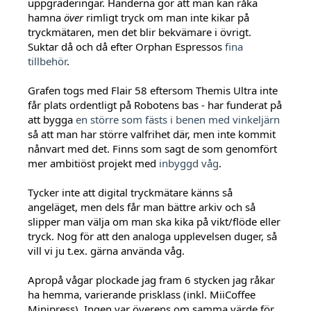
uppgraderingar. Händerna gör att man kan råka
hamna
över
rimligt tryck om man inte kikar på
tryckmätaren, men det blir bekvämare i övrigt.
Suktar då och då efter Orphan Espressos
fina
tillbehör
.
Grafen togs med Flair 58 eftersom Themis Ultra inte
får plats ordentligt på Robotens bas - har funderat på
att bygga
en större som fästs i benen med vinkeljärn
så att man har större valfrihet där, men inte kommit
nånvart med det. Finns som sagt de som genomfört
mer ambitiöst projekt med
inbyggd våg
.
Tycker inte att digital tryckmätare känns så
angeläget, men dels får man bättre arkiv och så
slipper man välja om man ska kika på vikt/flöde eller
tryck. Nog för att den analoga upplevelsen duger, så
vill vi ju t.ex. gärna använda våg.
Apropå vågar plockade jag fram 6 stycken jag råkar
ha hemma, varierande prisklass (inkl. MiiCoffee
Minipress). Ingen var överens om samma värde för