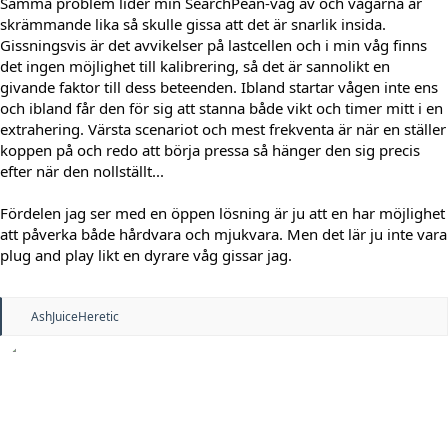
Samma problem lider min SearchPean-våg av och vågarna är
skrämmande lika så skulle gissa att det är snarlik insida.
Gissningsvis är det avvikelser på lastcellen och i min våg finns
det ingen möjlighet till kalibrering, så det är sannolikt en
givande faktor till dess beteenden. Ibland startar vågen inte ens
och ibland får den för sig att stanna både vikt och timer mitt i en
extrahering. Värsta scenariot och mest frekventa är när en ställer
koppen på och redo att börja pressa så hänger den sig precis
efter när den nollställt...
Fördelen jag ser med en öppen lösning är ju att en har möjlighet
att påverka både hårdvara och mjukvara. Men det lär ju inte vara
plug and play likt en dyrare våg gissar jag.
R
AshJuiceHeretic
e
a
c
t
i
o
n
s