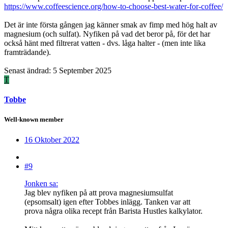
https://www.coffeescience.org/how-to-choose-best-water-for-coffee/
Det är inte första gången jag känner smak av fimp med hög halt av
magnesium (och sulfat). Nyfiken på vad det beror på, för det har
också hänt med filtrerat vatten - dvs. låga halter - (men inte lika
framträdande).
Senast ändrad:
5 September 2025
T
Tobbe
Well-known member
16 Oktober 2022
#9
Jonken sa:
Jag blev nyfiken på att prova magnesiumsulfat
(epsomsalt) igen efter Tobbes inlägg. Tanken var att
prova några olika recept från Barista Hustles kalkylator.