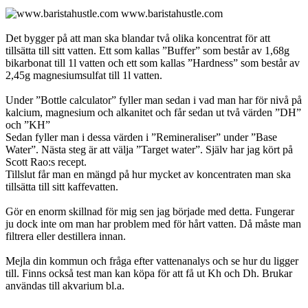
www.baristahustle.com
Det bygger på att man ska blandar två olika koncentrat för att
tillsätta till sitt vatten. Ett som kallas ”Buffer” som består av 1,68g
bikarbonat till 1l vatten och ett som kallas ”Hardness” som består av
2,45g magnesiumsulfat till 1l vatten.
Under ”Bottle calculator” fyller man sedan i vad man har för nivå på
kalcium, magnesium och alkanitet och får sedan ut två värden ”DH”
och ”KH”
Sedan fyller man i dessa värden i ”Remineraliser” under ”Base
Water”. Nästa steg är att välja ”Target water”. Själv har jag kört på
Scott Rao:s recept.
Tillslut får man en mängd på hur mycket av koncentraten man ska
tillsätta till sitt kaffevatten.
Gör en enorm skillnad för mig sen jag började med detta. Fungerar
ju dock inte om man har problem med för hårt vatten. Då måste man
filtrera eller destillera innan.
Mejla din kommun och fråga efter vattenanalys och se hur du ligger
till. Finns också test man kan köpa för att få ut Kh och Dh. Brukar
användas till akvarium bl.a.