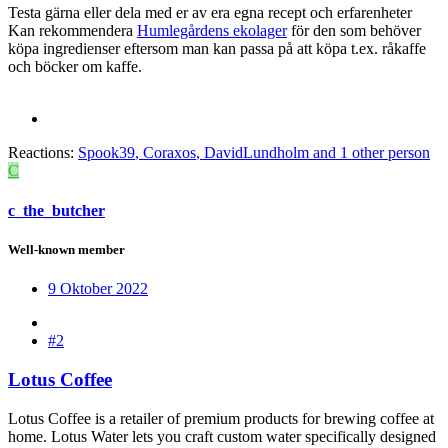
Testa gärna eller dela med er av era egna recept och erfarenheter
Kan rekommendera
Humlegårdens ekolager
för den som behöver
köpa ingredienser eftersom man kan passa på att köpa t.ex. råkaffe
och böcker om kaffe.
Reactions:
Spook39
,
Coraxos
,
DavidLundholm
and 1 other person
C
c_the_butcher
Well-known member
9 Oktober 2022
#2
Lotus Coffee
Lotus Coffee is a retailer of premium products for brewing coffee at
home. Lotus Water lets you craft custom water specifically designed