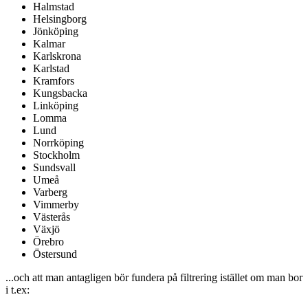
Halmstad
Helsingborg
Jönköping
Kalmar
Karlskrona
Karlstad
Kramfors
Kungsbacka
Linköping
Lomma
Lund
Norrköping
Stockholm
Sundsvall
Umeå
Varberg
Vimmerby
Västerås
Växjö
Örebro
Östersund
...och att man antagligen bör fundera på filtrering istället om man bor
i t.ex: