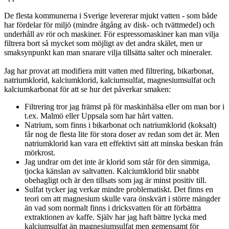
De flesta kommunerna i Sverige levererar mjukt vatten - som både
har fördelar för miljö (mindre åtgång av disk- och tvättmedel) och
underhåll av rör och maskiner. För espressomaskiner kan man vilja
filtrera bort så mycket som möjligt av det andra skälet, men ur
smaksynpunkt kan man snarare vilja tillsätta salter och mineraler.
Jag har provat att modifiera mitt vatten med filtrering, bikarbonat,
natriumklorid, kalciumklorid, kalciumsulfat, magnesiumsulfat och
kalciumkarbonat för att se hur det påverkar smaken:
Filtrering tror jag främst på för maskinhälsa eller om man bor i
t.ex. Malmö eller Uppsala som har hårt vatten.
Natrium, som finns i bikarbonat och natriumklorid (koksalt)
får nog de flesta lite för stora doser av redan som det är. Men
natriumklorid kan vara ett effektivt sätt att minska beskan från
mörkrost.
Jag undrar om det inte är klorid som står för den simmiga,
tjocka känslan av saltvatten. Kalciumklorid blir snabbt
obehagligt och är den tillsats som jag är minst positiv till.
Sulfat tycker jag verkar mindre problematiskt. Det finns en
teori om att magnesium skulle vara önskvärt i större mängder
än vad som normalt finns i dricksvatten för att förbättra
extraktionen av kaffe. Själv har jag haft bättre lycka med
kalciumsulfat än magnesiumsulfat men gemensamt för