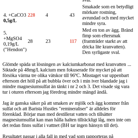
Smakade som en betydligt
mörkare rostning,
4. +CaCO3
228
4
43
avrundad och med mycket
0,5g/L
mindre syra.
Med en ton av ägg. Bränd
5.
fimp som eftersmak
+MgSO4
28
23
117
(framträder starkt av att
0,19g/L
dricka lite kranvatten).
("Hendon")
Den syrligaste sval.
Glömde späda ut lösningen av kalciumkarbonat med kranvatten
...
Siktade på 48mg/L kalcium men fokuserade för mycket på att
försöka värma tre olika vätskor till 96ºC. Misstaget var uppenbart
eftersom det höll på att bubbla över och i min iver blandade jag i
mindre magnesiumsulfat än tänkt i nr 2 och 3. Det visade sig vara
tur i oturen eftersom jag föredrog mindre mängd ändå.
Jag är ganska säker på att smaken av mjölk och ägg kommer från
sulfat och att Barista Hustles "remineraliser" är alldeles för
förenklad. Börjar man med destillerat vatten och tillsätter
magnesiumsulfat kan man hålla halten tillräckligt låg, men inte om
det redan finns sulfat i vattnet (BH tar ingen hänsyn till det).
Resultatet passar i alla fall in med vad som rapporteras på