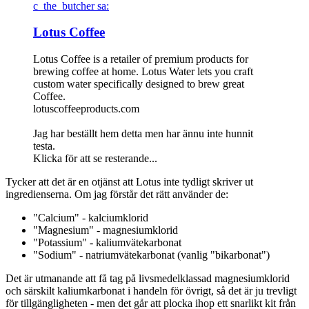
c_the_butcher sa:
Lotus Coffee
Lotus Coffee is a retailer of premium products for
brewing coffee at home. Lotus Water lets you craft
custom water specifically designed to brew great
Coffee.
lotuscoffeeproducts.com
Jag har beställt hem detta men har ännu inte hunnit
testa.
Klicka för att se resterande...
Tycker att det är en otjänst att Lotus inte tydligt skriver ut
ingredienserna. Om jag förstår det rätt använder de:
"Calcium" - kalciumklorid
"Magnesium" - magnesiumklorid
"Potassium" - kaliumvätekarbonat
"Sodium" - natriumvätekarbonat (vanlig "bikarbonat")
Det är utmanande att få tag på livsmedelklassad magnesiumklorid
och särskilt kaliumkarbonat i handeln för övrigt, så det är ju trevligt
för tillgängligheten - men det går att plocka ihop ett snarlikt kit från