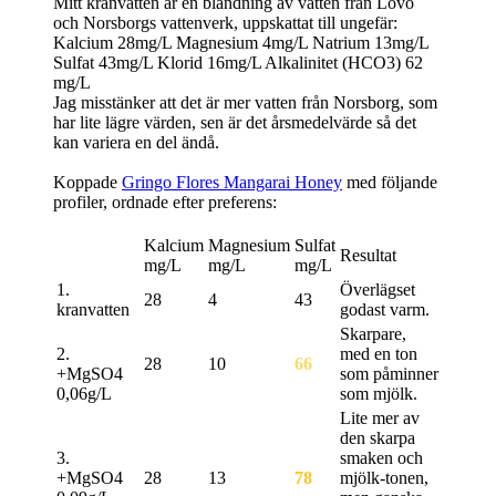
Mitt kranvatten är en blandning av vatten från Lovö
och Norsborgs vattenverk, uppskattat till ungefär:
Kalcium 28mg/L Magnesium 4mg/L Natrium 13mg/L
Sulfat 43mg/L Klorid 16mg/L Alkalinitet (HCO3) 62
mg/L
Jag misstänker att det är mer vatten från Norsborg, som
har lite lägre värden, sen är det årsmedelvärde så det
kan variera en del ändå.
Koppade
Gringo Flores Mangarai Honey
med följande
profiler, ordnade efter preferens:
Kalcium
Magnesium
Sulfat
Resultat
mg/L
mg/L
mg/L
1.
Överlägset
28
4
43
kranvatten
godast varm.
Skarpare,
2.
med en ton
28
10
66
+MgSO4
som påminner
0,06g/L
som mjölk.
Lite mer av
den skarpa
3.
smaken och
+MgSO4
28
13
78
mjölk-tonen,