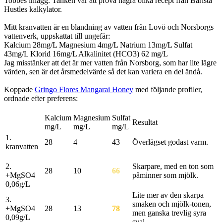
Tobbes inlägg. Tanken var att prova några olika recept från Barista
Hustles kalkylator.
Mitt kranvatten är en blandning av vatten från Lovö och Norsborgs
vattenverk, uppskattat till ungefär:
Kalcium 28mg/L Magnesium 4mg/L Natrium 13mg/L Sulfat
43mg/L Klorid 16mg/L Alkalinitet (HCO3) 62 mg/L
Jag misstänker att det är mer vatten från Norsborg, som har lite lägre
värden, sen är det årsmedelvärde så det kan variera en del ändå.
Koppade
Gringo Flores Mangarai Honey
med följande profiler,
ordnade efter preferens:
Kalcium
Magnesium
Sulfat
Resultat
mg/L
mg/L
mg/L
1.
28
4
43
Överlägset godast varm.
kranvatten
2.
Skarpare, med en ton som
28
10
66
+MgSO4
påminner som mjölk.
0,06g/L
Lite mer av den skarpa
3.
smaken och mjölk-tonen,
+MgSO4
28
13
78
men ganska trevlig syra
0,09g/L
sval.