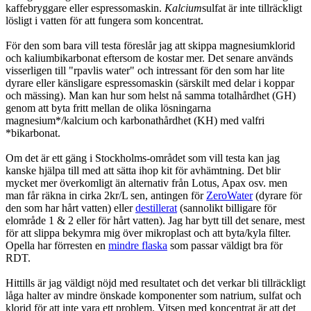
kaffebryggare eller espressomaskin.
Kalcium
sulfat är inte tillräckligt
lösligt i vatten för att fungera som koncentrat.
För den som bara vill testa föreslår jag att skippa magnesiumklorid
och kaliumbikarbonat eftersom de kostar mer. Det senare används
visserligen till "rpavlis water" och intressant för den som har lite
dyrare eller känsligare espressomaskin (särskilt med delar i koppar
och mässing). Man kan hur som helst nå samma totalhårdhet (GH)
genom att byta fritt mellan de olika lösningarna
magnesium*/kalcium och karbonathårdhet (KH) med valfri
*bikarbonat.
Om det är ett gäng i Stockholms-området som vill testa kan jag
kanske hjälpa till med att sätta ihop kit för avhämtning. Det blir
mycket mer överkomligt än alternativ från Lotus, Apax osv. men
man får räkna in cirka 2kr/L sen, antingen för
ZeroWater
(dyrare för
den som har hårt vatten) eller
destillerat
(sannolikt billigare för
elområde 1 & 2 eller för hårt vatten). Jag har bytt till det senare, mest
för att slippa bekymra mig över mikroplast och att byta/kyla filter.
Opella har förresten en
mindre flaska
som passar väldigt bra för
RDT.
Hittills är jag väldigt nöjd med resultatet och det verkar bli tillräckligt
låga halter av mindre önskade komponenter som natrium, sulfat och
klorid för att inte vara ett problem. Vitsen med koncentrat är att det