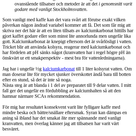
ovanstående tillsatser och metoder är att det
i genomsnitt varit
godare med vanligt Stockholmsvatten
.
Som vanligt med kaffe kan det vara svårt att förutse exakt vilken
påverkan någon ändrad variabel kommer att få. Det som får mig att
skriva ner det här är att en liten tillsats av kalciumkarbonat hittills har
gjort kaffet godare eller som minst lite annorlunda men ungefär lika
gott. Kalciumkarbonat är knepigt eftersom det är svårlösligt i vatten.
Tricket blir att använda kolsyra, reagerar med kalciumkarbonat och
har fördelen att pH sänks något (kranvatten har i regel högre pH än
önskvärt ur ett smakperspektiv - mest bra för vattenledningarna).
Jag har i ungefär ½g
kalciumkarbonat
till 1 liter kolsyrat vatten. Om
man doserar lite för mycket sjunker överskottet ändå bara till botten
efter en stund, så det är inte så noga.
Nästa steg är att blanda i 1 del av preparatet till 9 delar vatten. I mitt
fall ger det ungefär en fördubbling av kalciumhalten så att den
hamnar närmare SCAs rekommendation.
För mig har resultatet konsekvent varit lite fylligare kaffe med
mindre beska och bättre/snällare eftersmak. Syran kan dämpas en
aning så ibland har det smakat
lite
mer spännande med vanligt
kranvatten, men överlag känner jag att tillsatsen har varit värt
besväret.