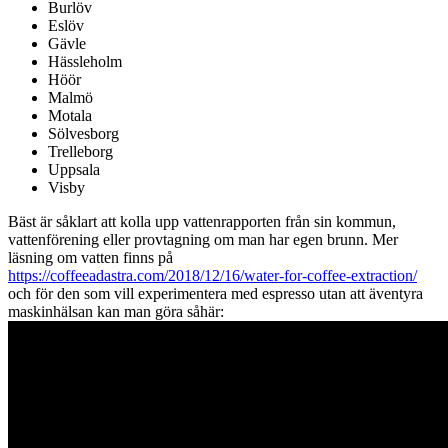
Burlöv
Eslöv
Gävle
Hässleholm
Höör
Malmö
Motala
Sölvesborg
Trelleborg
Uppsala
Visby
Bäst är såklart att kolla upp vattenrapporten från sin kommun,
vattenförening eller provtagning om man har egen brunn. Mer
läsning om vatten finns på
https://coffeeadastra.com/2018/12/16/water-for-coffee-extraction/
och för den som vill experimentera med espresso utan att äventyra
maskinhälsan kan man göra såhär: