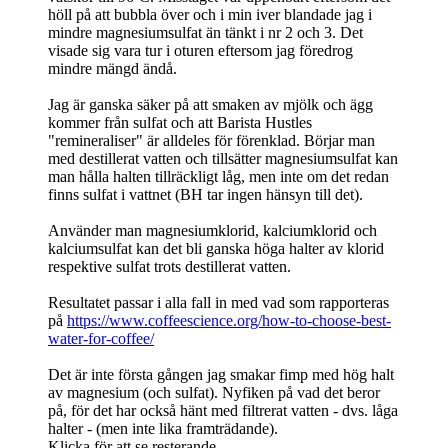
höll på att bubbla över och i min iver blandade jag i
mindre magnesiumsulfat än tänkt i nr 2 och 3. Det
visade sig vara tur i oturen eftersom jag föredrog
mindre mängd ändå.
Jag är ganska säker på att smaken av mjölk och ägg
kommer från sulfat och att Barista Hustles
"remineraliser" är alldeles för förenklad. Börjar man
med destillerat vatten och tillsätter magnesiumsulfat kan
man hålla halten tillräckligt låg, men inte om det redan
finns sulfat i vattnet (BH tar ingen hänsyn till det).
Använder man magnesiumklorid, kalciumklorid och
kalciumsulfat kan det bli ganska höga halter av klorid
respektive sulfat trots destillerat vatten.
Resultatet passar i alla fall in med vad som rapporteras
på
https://www.coffeescience.org/how-to-choose-best-
water-for-coffee/
Det är inte första gången jag smakar fimp med hög halt
av magnesium (och sulfat). Nyfiken på vad det beror
på, för det har också hänt med filtrerat vatten - dvs. låga
halter - (men inte lika framträdande).
Klicka för att se resterande...