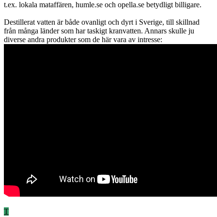
t.ex. lokala mataffären, humle.se och opella.se betydligt billigare.
Destillerat vatten är både ovanligt och dyrt i Sverige, till skillnad
från många länder som har taskigt kranvatten. Annars skulle ju
diverse andra produkter som de här vara av intresse:
T