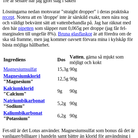
Tre år senare har jag gjort slag i saken
Lösningarna nedan motsvarar "straight dropper" i deras praktiska
recept
. Notera att en 'droppe' inte är särskild exakt, men nära nog
och väldigt bekvämt sätt att vattenbehandla på. Jag har räknat med
den här
pipetten
som släpper runt 0,065g per droppe (jag får fel-
marginalen till ungefär 8%).
Bruna glasflaskor
är att föredra om de
ska stå framme, men jag kommer oavsett förvara mina i kylskåp för
bästa möjliga hållbarhet.
Vatten
, gärna så mjukt som
Ingrediens
Dos
möjligt och kokt
Magnesiumsulfat
15,3g
90g
Magnesiumklorid
12,5g
90g
"Magnesium"
Kalciumklorid
9g
90g
"Calcium"
Natriumbikarbonat
5,2g
90g
"Sodium"
Kaliumbikarbonat
6,2g
90g
"Potassium"
Fet-stil är det Lotus använder. Magnesiumsulfat som bonus då det är
vanligare/billigare i handeln samt bättre än klorid för användning i