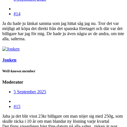
#14
Ja du hade ju länkat samma som jag hittat såg jag nu. Tror det var
möjligt att köpa det direkt från det spanska företaget och där var det
billigare har jag för mig. De hade ju även några av de andra, om inte
alla, salterna.
Jonken
Well-known member
Moderator
5 September 2025
#15
Jaha ja det blir visst 23kr billigare om man nöjer sig med 250g, som
skulle räcka i 10 år om man blandar ny lösning varje kvartal
Det finns visserligen bäst före-datum på alla salter.. risken är nog