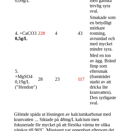
0,09g/L
men ganska
trevlig syra
sval.
Smakade som
en betydligt
mörkare
4. +CaCO3
228
4
43
rostning,
0,5g/L
avrundad och
med mycket
mindre syra.
Med en ton
av ägg. Bränd
fimp som
5.
eftersmak
+MgSO4
(framträder
28
23
117
0,19g/L
starkt av att
("Hendon")
dricka lite
kranvatten).
Den syrligaste
sval.
Glömde späda ut lösningen av kalciumkarbonat med
kranvatten
... Siktade på 48mg/L kalcium men
fokuserade för mycket på att försöka värma tre olika
vätskor till 96ºC. Misstaget var uppenbart eftersom det