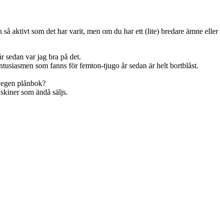
n så aktivt som det har varit, men om du har ett (lite) bredare ämne ell
år sedan var jag bra på det.
 Entusiasmen som fanns för femton-tjugo år sedan är helt bortblåst.
 egen plånbok?
skiner som ändå säljs.