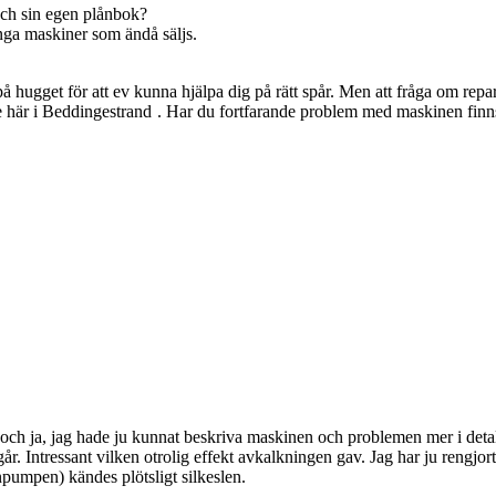
ch sin egen plånbok?
nga maskiner som ändå säljs.
å hugget för att ev kunna hjälpa dig på rätt spår. Men att fråga om re
ige här i Beddingestrand
. Har du fortfarande problem med maskinen finns
 ja, jag hade ju kunnat beskriva maskinen och problemen mer i detalj. V
går. Intressant vilken otrolig effekt avkalkningen gav. Jag har ju rengjort
pumpen) kändes plötsligt silkeslen.