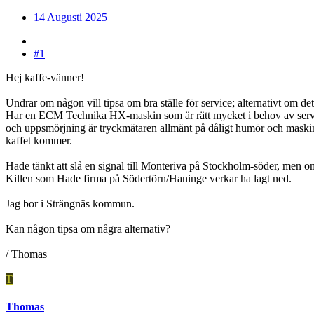
14 Augusti 2025
#1
Hej kaffe-vänner!
Undrar om någon vill tipsa om bra ställe för service; alternativt om d
Har en ECM Technika HX-maskin som är rätt mycket i behov av service. 
och uppsmörjning är tryckmätaren allmänt på dåligt humör och maskinen 
kaffet kommer.
Hade tänkt att slå en signal till Monteriva på Stockholm-söder, men om
Killen som Hade firma på Södertörn/Haninge verkar ha lagt ned.
Jag bor i Strängnäs kommun.
Kan någon tipsa om några alternativ?
/ Thomas
T
Thomas