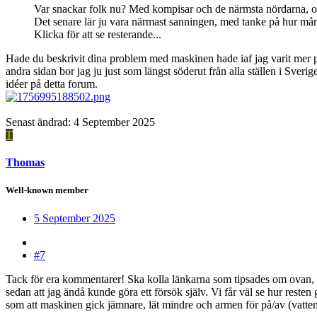
Var snackar folk nu? Med kompisar och de närmsta nördarna, o
Det senare lär ju vara närmast sanningen, med tanke på hur må
Klicka för att se resterande...
Hade du beskrivit dina problem med maskinen hade iaf jag varit mer p
andra sidan bor jag ju just som längst söderut från alla ställen i Sver
idéer på detta forum.
Senast ändrad:
4 September 2025
T
Thomas
Well-known member
5 September 2025
#7
Tack för era kommentarer! Ska kolla länkarna som tipsades om ovan, och
sedan att jag ändå kunde göra ett försök själv. Vi får väl se hur resten 
som att maskinen gick jämnare, lät mindre och armen för på/av (vatten