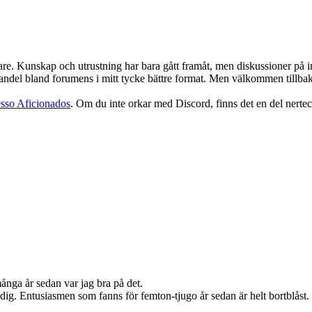
edare. Kunskap och utrustning har bara gått framåt, men diskussioner på
del bland forumens i mitt tycke bättre format. Men välkommen tillbaka, 
sso Aficionados
. Om du inte orkar med Discord, finns det en del nerte
 många år sedan var jag bra på det.
nödig. Entusiasmen som fanns för femton-tjugo år sedan är helt bortblåst.