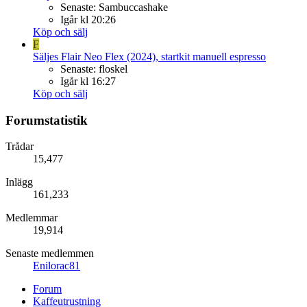
Senaste: Sambuccashake
Igår kl 20:26
Köp och sälj
F
Säljes
Flair Neo Flex (2024), startkit manuell espresso
Senaste: floskel
Igår kl 16:27
Köp och sälj
Forumstatistik
Trådar
15,477
Inlägg
161,233
Medlemmar
19,914
Senaste medlemmen
Enilorac81
Forum
Kaffeutrustning