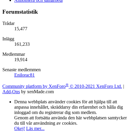
Annonsera och samarbeta
Forumstatistik
Trådar
15,477
Inlägg
161,233
Medlemmar
19,914
Senaste medlemmen
Enilorac81
®
Community platform by XenForo
© 2010-2021 XenForo Ltd.
|
Add-Ons
by xenMade.com
Denna webbplats använder cookies för att hjälpa till att
anpassa innehållet, skräddarsy din erfarenhet och hålla dig
inloggad om du registrerar dig som medlem.
Genom att fortsätta använda den här webbplatsen samtycker
du till vår användning av cookies.
Okej!
Läs mer...