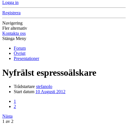
Logga in
Registrera
Navigering
Fler alternativ
Kontakta oss
Stänga Meny
Forum
Övrigt
Presentationer
Nyfrälst espressoälskare
Trådstartare
stefanolo
Start datum
10 Augusti 2012
1
2
Nästa
1 av 2