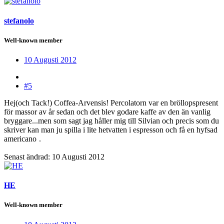
stefanolo
Well-known member
10 Augusti 2012
#5
Hej(och Tack!) Coffea-Arvensis! Percolatorn var en bröllopspresent
för massor av år sedan och det blev godare kaffe av den än vanlig
bryggare...men som sagt jag håller mig till Silvian och precis som du
skriver kan man ju spilla i lite hetvatten i espresson och få en hyfsad
americano
.
Senast ändrad:
10 Augusti 2012
HE
Well-known member