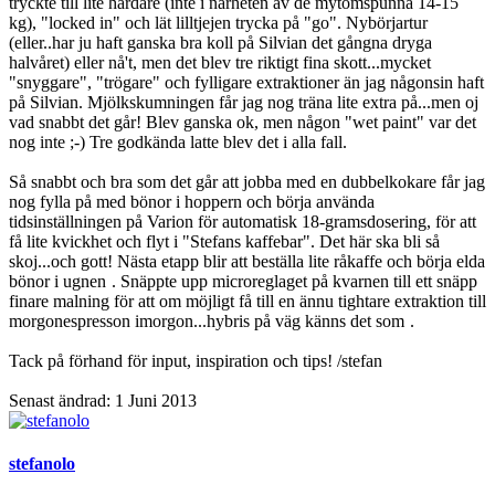
tryckte till lite hårdare (inte i närheten av de mytomspunna 14-15
kg), "locked in" och lät lilltjejen trycka på "go". Nybörjartur
(eller..har ju haft ganska bra koll på Silvian det gångna dryga
halvåret) eller nå't, men det blev tre riktigt fina skott...mycket
"snyggare", "trögare" och fylligare extraktioner än jag någonsin haft
på Silvian. Mjölkskumningen får jag nog träna lite extra på...men oj
vad snabbt det går! Blev ganska ok, men någon "wet paint" var det
nog inte ;-) Tre godkända latte blev det i alla fall.
Så snabbt och bra som det går att jobba med en dubbelkokare får jag
nog fylla på med bönor i hoppern och börja använda
tidsinställningen på Varion för automatisk 18-gramsdosering, för att
få lite kvickhet och flyt i "Stefans kaffebar". Det här ska bli så
skoj...och gott! Nästa etapp blir att beställa lite råkaffe och börja elda
bönor i ugnen
. Snäppte upp microreglaget på kvarnen till ett snäpp
finare malning för att om möjligt få till en ännu tightare extraktion till
morgonespresson imorgon...hybris på väg känns det som
.
Tack på förhand för input, inspiration och tips! /stefan
Senast ändrad:
1 Juni 2013
stefanolo