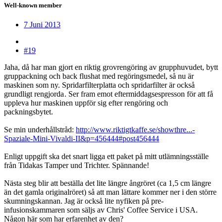
Well-known member
7 Juni 2013
#19
Jaha, då har man gjort en riktig grovrengöring av grupphuvudet, bytt
gruppackning och back flushat med regöringsmedel, så nu är
maskinen som ny. Spridarfilterplatta och spridarfilter är också
grundligt rengjorda
. Ser fram emot eftermiddagsespresson för att få
uppleva hur maskinen uppför sig efter rengöring och
packningsbytet.
Se min underhållstråd:
http://www.riktigtkaffe.se/showthre...-
Spaziale-Mini-Vivaldi-II&p=456444#post456444
Enligt uppgift ska det snart ligga ett paket på mitt utlämningsställe
från Tidakas Tamper und Trichter. Spännande!
Nästa steg blir att beställa det lite längre ångröret (ca 1,5 cm längre
än det gamla originalröret) så att man lättare kommer ner i den större
skumningskannan. Jag är också lite nyfiken på pre-
infusionskammaren som säljs av Chris' Coffee Service i USA.
Någon här som har erfarenhet av den?