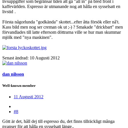
livsuppgifter som begränsar tiden att gå "all in" på bred front i
kaffevärlden. Espresso är utmanande nog att hålla en sysselsatt en
livstid
.
Första någorlunda "godkända" skottet...efter åtta försök eller nå't.
Kass bild men nog ser creman ok ut ;-) ? Smakade "drickbart" men
förvandlades till latte eftersom döttrarna ville se hur man skummar
mjölk med "nya maskinen".
Senast ändrad:
10 Augusti 2012
dan nilsson
Well-known member
11 Augusti 2012
#8
Gött är det, håll dej till espresso du, det finns tillräckligt många
nyanser för att hålla en sysselsatt länge..