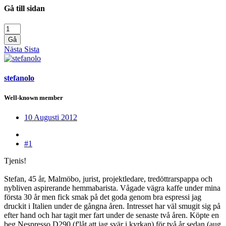
Gå till sidan
Gå
Nästa
Sista
stefanolo
Well-known member
10 Augusti 2012
#1
Tjenis!
Stefan, 45 år, Malmöbo, jurist, projektledare, tredöttrarspappa och
nybliven aspirerande hemmabarista. Vågade vägra kaffe under mina
första 30 år men fick smak på det goda genom bra espressi jag
druckit i Italien under de gångna åren. Intresset har väl smugit sig på
efter hand och har tagit mer fart under de senaste två åren. Köpte en
beg Nespresso D290 (f'låt att jag svär i kyrkan) för två år sedan (aug