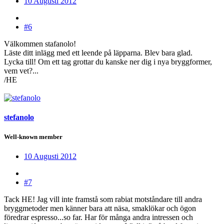
10 Augusti 2012
#6
Välkommen stafanolo!
Läste ditt inlägg med ett leende på läpparna. Blev bara glad.
Lycka till! Om ett tag grottar du kanske ner dig i nya bryggformer,
vem vet?...
/HE
stefanolo
Well-known member
10 Augusti 2012
#7
Tack HE! Jag vill inte framstå som rabiat motståndare till andra
bryggmetoder men känner bara att näsa, smaklökar och ögon
föredrar espresso...so far. Har för många andra intressen och