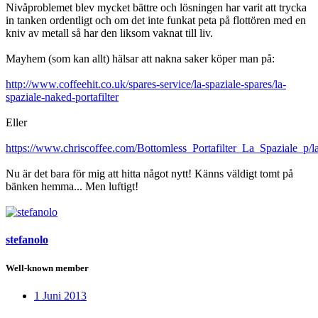
Nivåproblemet blev mycket bättre och lösningen har varit att trycka
in tanken ordentligt och om det inte funkat peta på flottören med en
kniv av metall så har den liksom vaknat till liv.
Mayhem (som kan allt) hälsar att nakna saker köper man på:
http://www.coffeehit.co.uk/spares-service/la-spaziale-spares/la-
spaziale-naked-portafilter
Eller
https://www.chriscoffee.com/Bottomless_Portafilter_La_Spaziale_p/l
Nu är det bara för mig att hitta något nytt! Känns väldigt tomt på
bänken hemma... Men luftigt!
stefanolo
Well-known member
1 Juni 2013