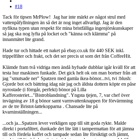
#18
Tack för tipsen MrPlow!
Jag har inte märkt av något strul med
vattenpåfyllningen än så det är nog inget allvarligt. Jag är den
nyfikna typen utan respekt för mina bristfälliga ingenjörskunskaper
så jag ska nog lyfta på locket och "känna och klämma" på
innanmätet lite grand.
Hade tur och hittade ett naket på ebay.co.uk för 440 SEK inkl.
trippelfilter och frakt, och det ser precis ut som det från CoffeeHit.
Klämde fram två vidriga men ändå hyfsade dubblar igår kväll för att
testa hur maskinen funkade. Det gick helt ok om man bortser från att
jag "smutsade ner" Spatzen med gamla ikea-bönor...tvi, tvi :blush:
Gjorde bot och bättring idag när jag och äldsta dottern köpte en påse
nyrostade (i förrgår, perfekt) bönor på Lilla
Kafferosteriet..."Bistroblandning". Yngsta tjejen, 7, var chef över
invägning av 18 g bönor samt varmvattenknappen för förvärmning
av de tre Bristot-lattekopparna
. Chansade lite på
kvarninställningen...
...och ja...Spatzen lever verkligen upp till sitt goda rykte. Malde
direkt i portafiltret, dunkade det lite lätt i tampermattan för att jämna
till och fördela kaffet och tampade sedan lite försiktigt och jämnt,