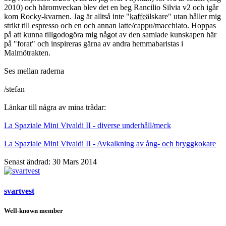
2010) och häromveckan blev det en beg Rancilio Silvia v2 och igår
kom Rocky-kvarnen. Jag är alltså inte "
kaffe
älskare" utan håller mig
strikt till espresso och en och annan latte/cappu/macchiato. Hoppas
på att kunna tillgodogöra mig något av den samlade kunskapen här
på "forat" och inspireras gärna av andra hemmabaristas i
Malmötrakten.
Ses mellan raderna
/stefan
Länkar till några av mina trådar:
La Spaziale Mini Vivaldi II - diverse underhåll/meck
La Spaziale Mini Vivaldi II - Avkalkning av ång- och bryggkokare
Senast ändrad:
30 Mars 2014
svartvest
Well-known member