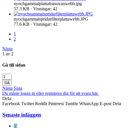
nyochgammalplattafranovanwebb.jpg
57.3 KB · Visningar: 42
nyochgammalspridarfilterplattawebb.JPG
77.6 KB · Visningar: 42
1
2
Nästa
1 av 2
Gå till sidan
Gå
Nästa
Sista
Du måste logga in eller registrera dig för att svara här.
Dela:
Facebook
Twitter
Reddit
Pinterest
Tumblr
WhatsApp
E-post
Dela
Senaste inläggen
V