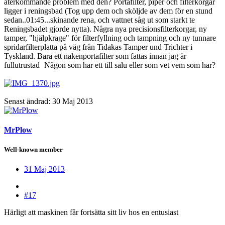
återkommande problem med den? Portafilter, piper och filterkorgar
ligger i reningsbad (Tog upp dem och sköljde av dem för en stund
sedan..01:45...skinande rena, och vattnet såg ut som starkt te
Reningsbadet gjorde nytta). Några nya precisionsfilterkorgar, ny
tamper, "hjälpkrage" för filterfyllning och tampning och ny tunnare
spridarfilterplatta på väg från Tidakas Tamper und Trichter i
Tyskland. Bara ett nakenportafilter som fattas innan jag är
fullutrustad
Någon som har ett till salu eller som vet vem som har?
Senast ändrad:
30 Maj 2013
MrPlow
Well-known member
31 Maj 2013
#17
Härligt att maskinen får fortsätta sitt liv hos en entusiast