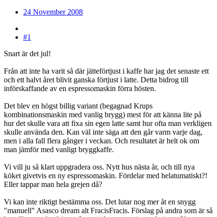
24 November 2008
#1
Snart är det jul!
Från att inte ha varit så där jätteförtjust i kaffe har jag det senaste ett
och ett halvt året blivit ganska förtjust i latte. Detta bidrog till
införskaffande av en espressomaskin förra hösten.
Det blev en högst billig variant (begagnad Krups
kombinationsmaskin med vanlig brygg) mest för att känna lite på
hur det skulle vara att fixa sin egen latte samt hur ofta man verkligen
skulle använda den. Kan väl inte säga att den går varm varje dag,
men i alla fall flera gånger i veckan. Och resultatet är helt ok om
man jämför med vanligt bryggkaffe.
Vi vill ju så klart uppgradera oss. Nytt hus nästa år, och till nya
köket givetvis en ny espressomaskin. Fördelar med helatumatiskt?!
Eller tappar man hela grejen då?
Vi kan inte riktigt bestämma oss. Det lutar nog mer åt en snygg
"manuell" Asasco dream alt FracisFracis. Förslag på andra som är så