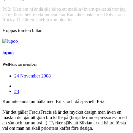
PS2: Men om ni ändå ska köpa ett maskin+kvarn-paket så tror jag
att de flesta hellre rekommenderar Rancilios paket med Silvia och
Rocky. Det är en jättebra kombination.
Hoppas tomten hittar.
lupoo
Well-known member
24 November 2008
#3
Kan inte annat än hålla med Ernst och då speciellt PS2.
När det gäller FracisFracis så är det mycket design men även en
maskin det går att göra bra kaffe på (började min espressoresa med
en sån och har nu två...). Tycker själv att Silvian är ett bättre första
val om man nu skall prioritera kaffet före design.