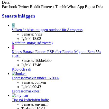
Dela:
Facebook
Twitter
Reddit
Pinterest
Tumblr
WhatsApp
E-post
Dela
Senaste inläggen
V
Vilken är bästa muggen outdoor för Aeropress
Senaste: Ville
Igår kl 18:02
Kaffeutrustning (hårdvara)
T
Köpes
Baratza Encore ESP eller Eureka Mignon Zero 55s
15BL
Senaste: Tobbetobb
Igår kl 13:46
Köp och sälj
Espressomaskin under 15 000?
Senaste: Jonken
Igår kl 00:43
Espressomaskiner
Tips på koffeinfritt kaffe
Senaste: onyman
Tisdag kl 19:04