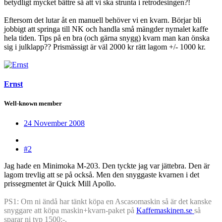
betydligt mycket bättre så att vi ska strunta i retrodesingen?!
Eftersom det lutar åt en manuell behöver vi en kvarn. Börjar bli
jobbigt att springa till NK och handla små mängder nymalet kaffe
hela tiden. Tips på en bra (och gärna snygg) kvarn man kan önska
sig i julklapp?? Prismässigt är väl 2000 kr rätt lagom +/- 1000 kr.
Ernst
Well-known member
24 November 2008
#2
Jag hade en Minimoka M-203. Den tyckte jag var jättebra. Den är
lagom trevlig att se på också. Men den snyggaste kvarnen i det
prissegmentet är Quick Mill Apollo.
PS1: Om ni ändå har tänkt köpa en Ascasomaskin så är det kanske
snyggare att köpa maskin+kvarn-paket på
Kaffemaskinen.se
så
sparar ni typ 1500:-.