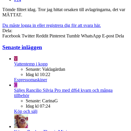
Tömde filtret idag. Tror jag hittat orsaken till avlagringarna, det var
MÄTTAT.
Du måste logga in eller registrera dig för att svara här.
Dela:
Facebook
Twitter
Reddit
Pinterest
Tumblr
WhatsApp
E-post
Dela
Senaste inläggen
V
Vattentemp i kopp
Senaste: Vaklagärdan
Idag kl 10:22
Espressomaskiner
C
Säljes
Rancilio Silvia Pro med df64 kvarn och många
tillbehör
Senaste: CarinaG
Idag kl 07:24
Köp och sälj