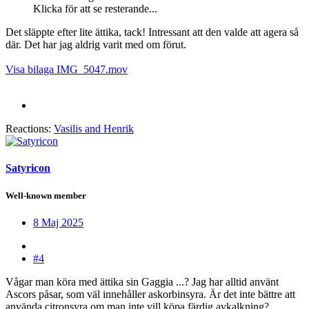
Klicka för att se resterande...
Det släppte efter lite ättika, tack! Intressant att den valde att agera så
där. Det har jag aldrig varit med om förut.
Visa bilaga IMG_5047.mov
Reactions:
Vasilis
and
Henrik
Satyricon
Well-known member
8 Maj 2025
#4
Vågar man köra med ättika sin Gaggia ...? Jag har alltid använt
Ascors påsar, som väl innehåller askorbinsyra. Är det inte bättre att
använda citronsyra om man inte vill köpa färdig avkalkning?