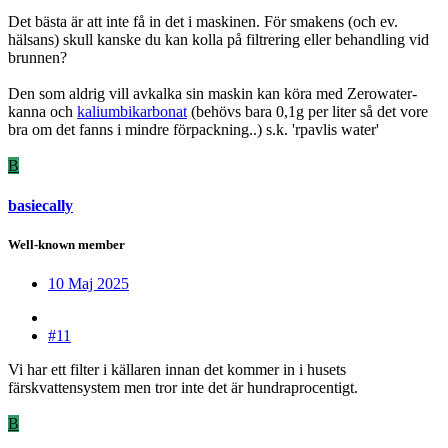
Det bästa är att inte få in det i maskinen. För smakens (och ev.
hälsans) skull kanske du kan kolla på filtrering eller behandling vid
brunnen?
Den som aldrig vill avkalka sin maskin kan köra med Zerowater-
kanna och
kaliumbikarbonat
(behövs bara 0,1g per liter så det vore
bra om det fanns i mindre förpackning..) s.k. 'rpavlis water'
B
basiecally
Well-known member
10 Maj 2025
#11
Vi har ett filter i källaren innan det kommer in i husets
färskvattensystem men tror inte det är hundraprocentigt.
B