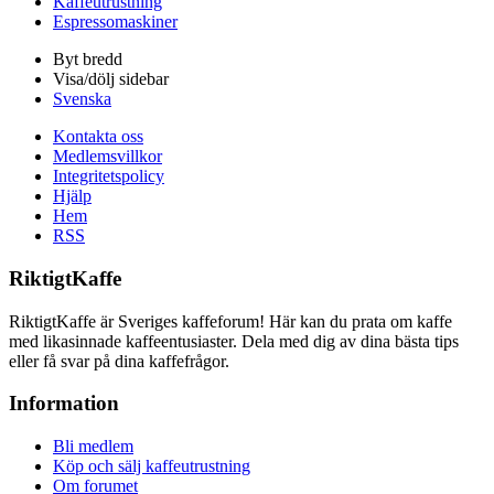
Kaffeutrustning
Espressomaskiner
Byt bredd
Visa/dölj sidebar
Svenska
Kontakta oss
Medlemsvillkor
Integritetspolicy
Hjälp
Hem
RSS
RiktigtKaffe
RiktigtKaffe är Sveriges kaffeforum! Här kan du prata om kaffe
med likasinnade kaffeentusiaster. Dela med dig av dina bästa tips
eller få svar på dina kaffefrågor.
Information
Bli medlem
Köp och sälj kaffeutrustning
Om forumet