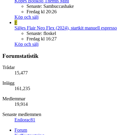
Köpes
Bookoo Themis Mini
Senaste: Sambuccashake
Fredag kl 20:26
Köp och sälj
F
Säljes
Flair Neo Flex (2024), startkit manuell espresso
Senaste: floskel
Fredag kl 16:27
Köp och sälj
Forumstatistik
Trådar
15,477
Inlägg
161,235
Medlemmar
19,914
Senaste medlemmen
Enilorac81
Forum