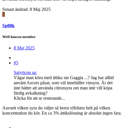
Senast ändrad:
8 Maj 2025
S
Sp00k
Well-known member
8 Maj 2025
#5
Satyricon sa:
Vågar man köra med ättika sin Gaggia ...? Jag har alltid
använt Ascors påsar, som väl innehåller vinsyra. Är det
inte bättre att använda citronsyra om man inte vill köpa
färdig avkalkning?
Klicka för att se resterande...
Aavsett vilken syra du väljer så beror effekten helt på vilken
koncentration du kör. En ca 3% ättikslösning är absolut ingen fara.