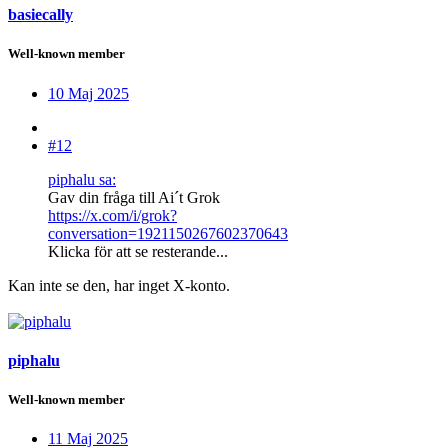
basiecally
Well-known member
10 Maj 2025
#12
piphalu sa:
Gav din fråga till Ai´t Grok
https://x.com/i/grok?
conversation=1921150267602370643
Klicka för att se resterande...
Kan inte se den, har inget X-konto.
piphalu
Well-known member
11 Maj 2025