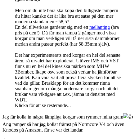
Men om du inte bara ska köpa den billigaste tampern
du hittar kanske det är lika bra att satsa på den mer
moderna standarden ~58,5?
En del tillverkare garderar sig med ett
mellanting
(bra
pris på den!). Då får man tampa 2 gånger med vissa
korgar om man verkligen vill få ner sista dammkornet
medan andra passar perfekt (har 58,35mm själv).
Det har experimenterats med korgar en hel del senaste
åren, så urvalet har exploderat. Utöver IMS och VST
finns nu en hel del kinesiska märken som MHW-
3Bomber, Ikape osv. som också verkar ha jämförbar
kvalitet. Kan vara värt att prova flera stycken för att se
vad du gillar. Brasklapp för att det kommer rinna
snabbare genom många modernare korgar och att det
brukar vara viktigare att t.ex. jämna ut densitet med
WDT.
Klicka för att se resterande...
Jag får kolla in några lämpliga korgar som rymmer mina gram
Ang tamper så har jag kollat främst på Normcore V4 och även
Knodos på Amazon, får se var det landar.