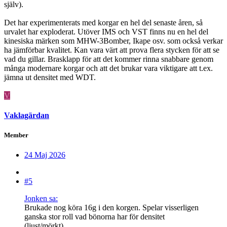
själv).
Det har experimenterats med korgar en hel del senaste åren, så
urvalet har exploderat. Utöver IMS och VST finns nu en hel del
kinesiska märken som MHW-3Bomber, Ikape osv. som också verkar
ha jämförbar kvalitet. Kan vara värt att prova flera stycken för att se
vad du gillar. Brasklapp för att det kommer rinna snabbare genom
många modernare korgar och att det brukar vara viktigare att t.ex.
jämna ut densitet med WDT.
V
Vaklagärdan
Member
24 Maj 2026
#5
Jonken sa:
Brukade nog köra 16g i den korgen. Spelar visserligen
ganska stor roll vad bönorna har för densitet
(ljust/mörkt).