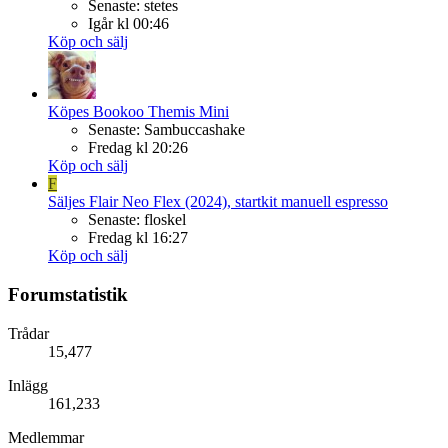
Senaste: stetes
Igår kl 00:46
Köp och sälj
Köpes
Bookoo Themis Mini
Senaste: Sambuccashake
Fredag kl 20:26
Köp och sälj
F
Säljes
Flair Neo Flex (2024), startkit manuell espresso
Senaste: floskel
Fredag kl 16:27
Köp och sälj
Forumstatistik
Trådar
15,477
Inlägg
161,233
Medlemmar