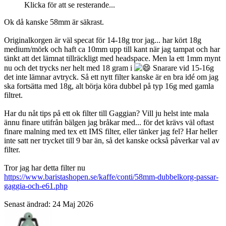
Klicka för att se resterande...
Ok då kanske 58mm är säkrast.
Originalkorgen är väl specat för 14-18g tror jag... har kört 18g
medium/mörk och haft ca 10mm upp till kant när jag tampat och har
tänkt att det lämnat tillräckligt med headspace. Men la ett 1mm mynt
nu och det trycks ner helt med 18 gram i
Snarare vid 15-16g
det inte lämnar avtryck. Så ett nytt filter kanske är en bra idé om jag
ska fortsätta med 18g, alt börja köra dubbel på typ 16g med gamla
filtret.
Har du nåt tips på ett ok filter till Gaggian? Vill ju helst inte mala
ännu finare utifrån bälgen jag bråkar med... för det krävs väl oftast
finare malning med tex ett IMS filter, eller tänker jag fel? Har heller
inte satt ner trycket till 9 bar än, så det kanske också påverkar val av
filter.
Tror jag har detta filter nu
https://www.baristashopen.se/kaffe/conti/58mm-dubbelkorg-passar-
gaggia-och-e61.php
Senast ändrad:
24 Maj 2026