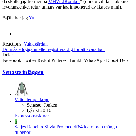
då skulle jag tro mer på
MHW-3Bomber
* (om du vill få snabbare
leverans/enkel retur, annars var jag imponerad av Ikapes mini).
*själv har jag
Yu
.
Reactions:
Vaklagärdan
Du måste logga in eller registrera dig för att svara här.
Dela:
Facebook
Twitter
Reddit
Pinterest
Tumblr
WhatsApp
E-post
Dela
Senaste inläggen
Vattentemp i kopp
Senaste: Jonken
Igår kl 20:16
Espressomaskiner
S
Säljes
Rancilio Silvia Pro med df64 kvarn och många
tillbehör