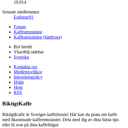
19,914
Senaste medlemmen
Enilorac81
Forum
Kaffeutrustning
Kaffeutrustning (hårdvara)
Byt bredd
Visa/dölj sidebar
Svenska
Kontakta oss
Medlemsvillkor
Integritetspolicy
Hjälp
Hem
RSS
RiktigtKaffe
RiktigtKaffe är Sveriges kaffeforum! Här kan du prata om kaffe
med likasinnade kaffeentusiaster. Dela med dig av dina bästa tips
eller få svar på dina kaffefrågor.