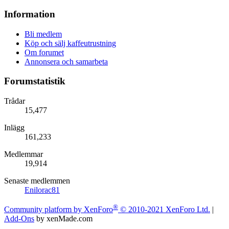
Information
Bli medlem
Köp och sälj kaffeutrustning
Om forumet
Annonsera och samarbeta
Forumstatistik
Trådar
15,477
Inlägg
161,233
Medlemmar
19,914
Senaste medlemmen
Enilorac81
®
Community platform by XenForo
© 2010-2021 XenForo Ltd.
|
Add-Ons
by xenMade.com